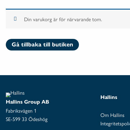
Din varukorg är för närvarande tom.
Gå tillbaka till butiken
Hallins
Hallins Group AB
Fabriksvägen 1
Om
Hallins
SE-599 33 Ödeshög
Integritetspol