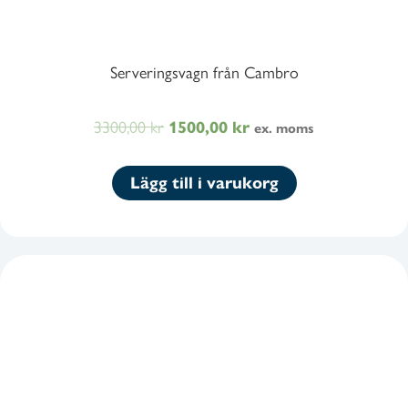
Serveringsvagn från Cambro
3300,00
kr
Det
Det
1500,00
kr
ex. moms
ursprungliga
nuvarande
priset
priset
Lägg till i varukorg
var:
är:
3300,00 kr4125,00 kr.
1500,00 kr1875,00 kr