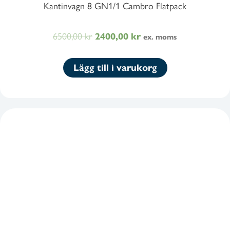
Kantinvagn 8 GN1/1 Cambro Flatpack
6500,00
kr
Det
Det
2400,00
kr
ex. moms
ursprungliga
nuvarande
priset
priset
Lägg till i varukorg
var:
är:
6500,00 kr8125,00 kr.
2400,00 kr3000,00 kr