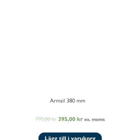
Armsil 380 mm
795,00
kr
Det
Det
395,00
kr
ex. moms
ursprungliga
nuvarande
priset
priset
Lägg till i varukorg