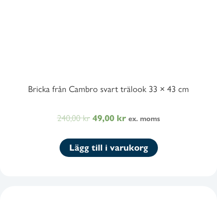
Bricka från Cambro svart trälook 33 × 43 cm
240,00
kr
Det
Det
49,00
kr
ex. moms
ursprungliga
nuvarande
priset
priset
Lägg till i varukorg
var:
är:
240,00 kr300,00 kr.
49,00 kr61,25 kr.