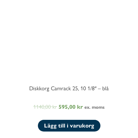
Diskkorg Camrack 25, 10 1/8″ – blå
1140,00
kr
Det
Det
595,00
kr
ex. moms
ursprungliga
nuvarande
priset
priset
Lägg till i varukorg
var:
är: