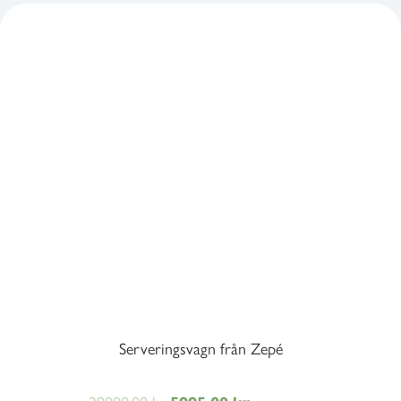
Serveringsvagn från Zepé
Det
Det