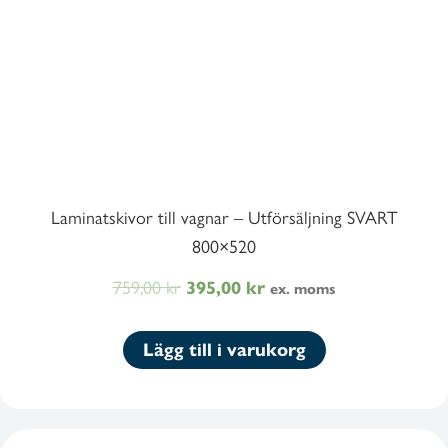
Laminatskivor till vagnar – Utförsäljning SVART
800×520
759,00
kr
Det
Det
395,00
kr
ex. moms
ursprungliga
nuvarande
priset
priset
Lägg till i varukorg
var:
är:
759,00 kr948,75 kr.
395,00 kr493,75 kr.