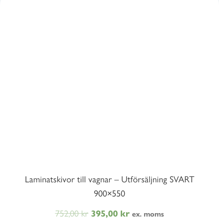
Laminatskivor till vagnar – Utförsäljning SVART
900×550
752,00
kr
Det
Det
395,00
kr
ex. moms