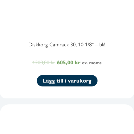
Diskkorg Camrack 30, 10 1/8″ – blå
1200,00
kr
Det
Det
605,00
kr
ex. moms
ursprungliga
nuvarande
priset
priset
Lägg till i varukorg
var:
är:
1200,00 kr1500,00 kr.
605,00 kr756,25 kr.