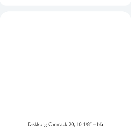
1140,00 kr1425,00 kr.
595,00 kr743,75 kr.
Diskkorg Camrack 20, 10 1/8″ – blå