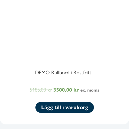
DEMO Rullbord i Rostfritt
5185,00
kr
Det
Det
3500,00
kr
ex. moms
ursprungliga
nuvarande
priset
priset
Lägg till i varukorg
var:
är:
5185,00 kr6481,25 kr.
3500,00 kr4375,00 kr