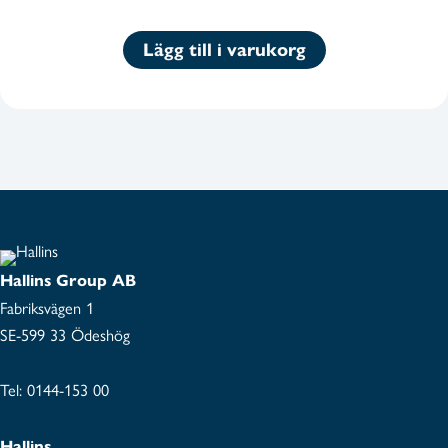
ursprungliga
nuvarande
priset
priset
Lägg till i varukorg
var:
är:
752,00 kr940,00 kr.
395,00 kr493,75 kr.
Hallins Group AB
Fabriksvägen 1
SE-599 33 Ödeshög
Tel:
0144-153 00
Hallins