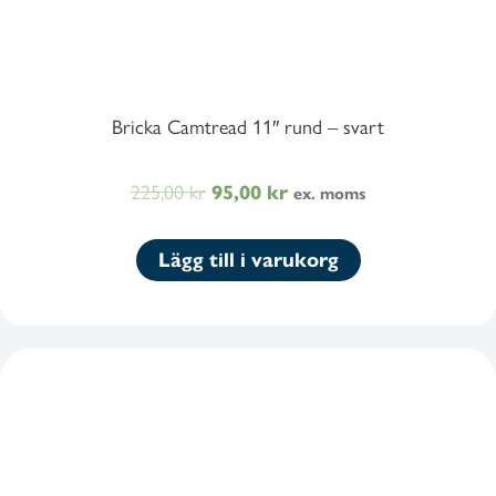
Bricka Camtread 11″ rund – svart
225,00
kr
Det
Det
95,00
kr
ex. moms
ursprungliga
nuvarande
priset
priset
Lägg till i varukorg
var:
är:
225,00 kr281,25 kr.
95,00 kr118,75 kr.